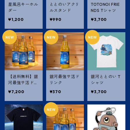
星風呂キーホル
ととのいアクリ
TOTONOI FRIE
ダー
ルスタンド
NDS Tシャツ
¥1,200
¥990
¥3,700
【送料無料】銀
銀河最強サ活ド
銀河ととのい T
河最強サ活ドリ
リンク
シャツ
ンク【1ケース2
¥7,200
¥370
¥3,700
4本】