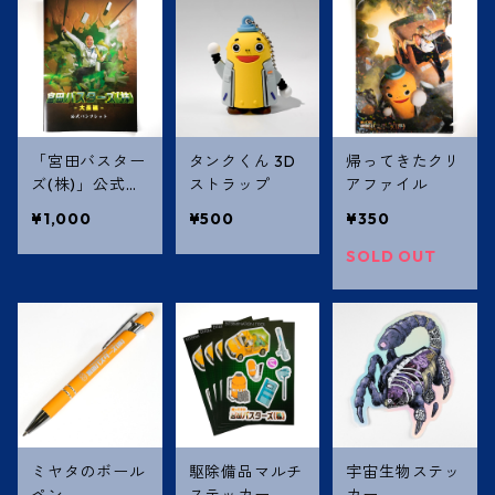
「宮田バスター
タンクくん 3D
帰ってきたクリ
ズ(株)」公式パ
ストラップ
アファイル
ンフレット
¥1,000
¥500
¥350
SOLD OUT
ミヤタのボール
駆除備品マルチ
宇宙生物ステッ
ペン
ステッカー
カー