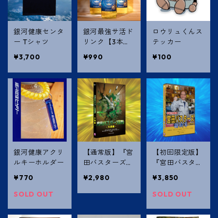
銀河健康センタ
銀河最強サ活ド
ロウリュくんス
ー Tシャツ
リンク【3本セ
テッカー
ット】
¥3,700
¥990
¥100
銀河健康アクリ
【通常版】『宮
【初回限定版】
ルキーホルダー
田バスターズ
『宮田バスター
(株)-大長編-』
ズ(株)』総決算
¥770
¥2,980
¥3,850
DVD
DVD
SOLD OUT
SOLD OUT