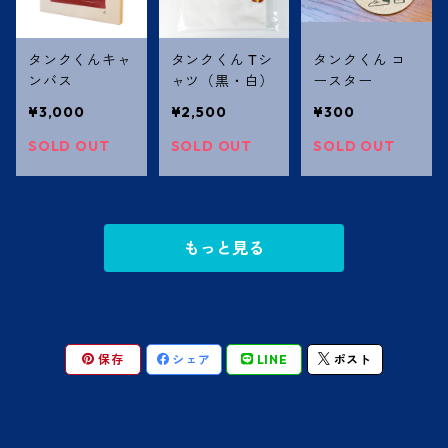
タンクくんキャ
タンクくん Tシ
タンクくん コ
ンバス
ャツ（黒・白）
ースター
¥3,000
¥2,500
¥300
SOLD OUT
SOLD OUT
SOLD OUT
もっと見る
保存
シェア
LINE
ポスト