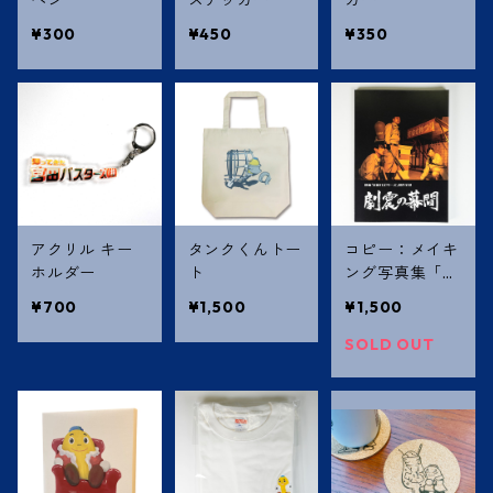
¥300
¥450
¥350
アクリル キー
タンクくんトー
コピー：メイキ
ホルダー
ト
ング写真集「劇
震の幕間」
¥700
¥1,500
¥1,500
SOLD OUT