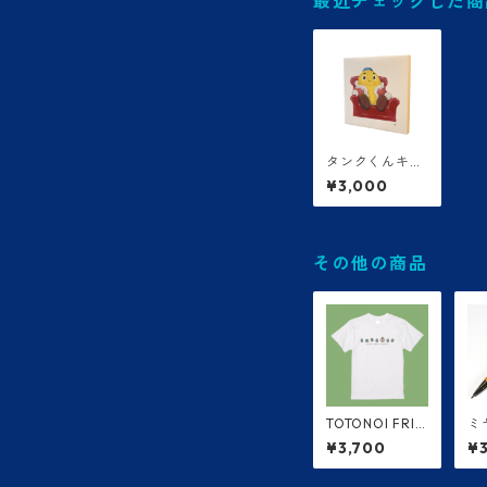
最近チェックした商
タンクくんキャ
ンバス
¥3,000
その他の商品
TOTONOI FRIE
ミ
NDS Tシャツ
ペ
¥3,700
¥