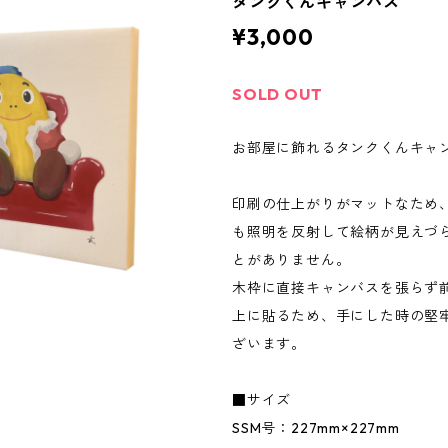
タンクくんキャンバス
¥3,000
SOLD OUT
お部屋に飾れるタンクくんキャ
印刷の仕上がりがマットなため
も照明を反射して絵柄が見えづ
とがありません。
木枠に直接キャンバスを張らず
上に貼るため、手にした時の堅
ざいます。
■サイズ
SSM号：227mm×227mm