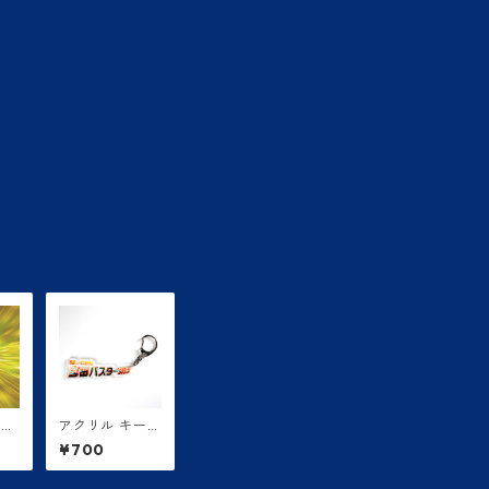
『宮
アクリル キーホ
ズ
ルダー
¥700
-』