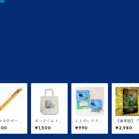
品
ヤタのボール
タンクくんトー
ととのいアクリ
【通常版】
ン
ト
ルスタンド
田バスター
300
¥1,500
¥990
¥2,980
(株)-大長編
DVD