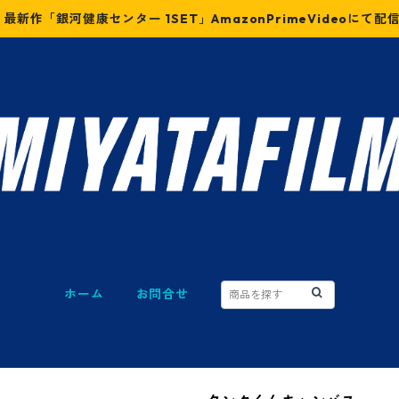
最新作「銀河健康センター 1SET」AmazonPrimeVideoにて配
ホーム
お問合せ