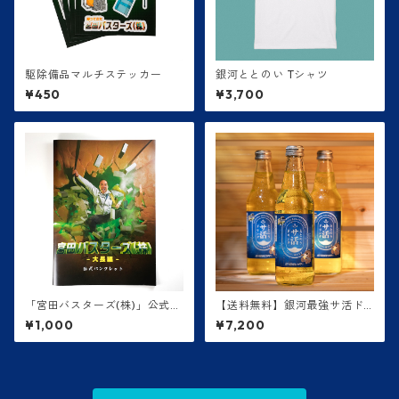
駆除備品マルチステッカー
銀河ととのい Tシャツ
¥450
¥3,700
「宮田バスターズ(株)」公式パ
【送料無料】銀河最強サ活ド
ンフレット
リンク【1ケース24本】
¥1,000
¥7,200