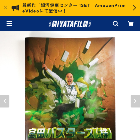
最新作「銀河健康センター 1SET」AmazonPrim
eVideoにて配信中！