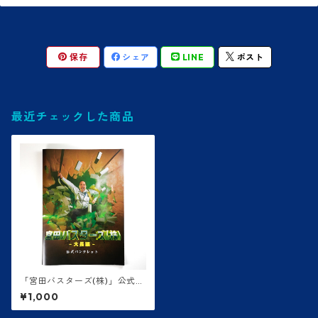
保存
シェア
LINE
ポスト
最近チェックした商品
「宮田バスターズ(株)」公式パ
ンフレット
¥1,000