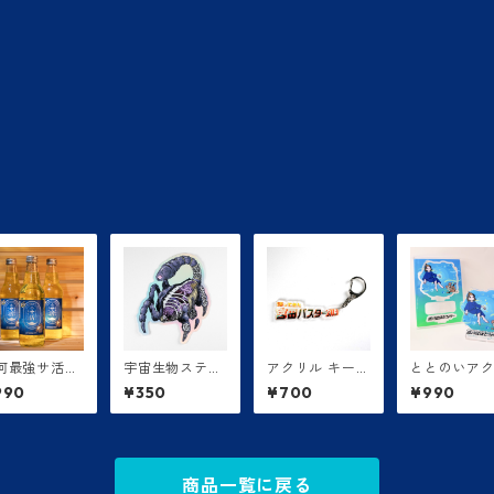
河最強サ活ド
宇宙生物ステッ
アクリル キーホ
ととのいア
ンク【3本セ
カー
ルダー
ルスタンド
990
¥350
¥700
¥990
ト】
商品一覧に戻る