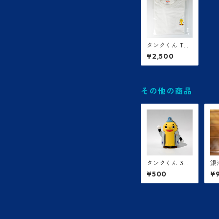
タンクくん Tシ
ャツ（黒・白）
¥2,500
その他の商品
タンクくん 3D
銀
ストラップ
リ
¥500
¥
ッ