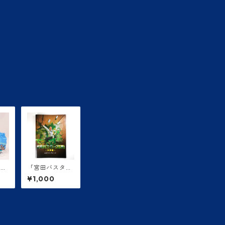
クリ
「宮田バスター
ズ(株)」公式パ
¥1,000
ンフレット