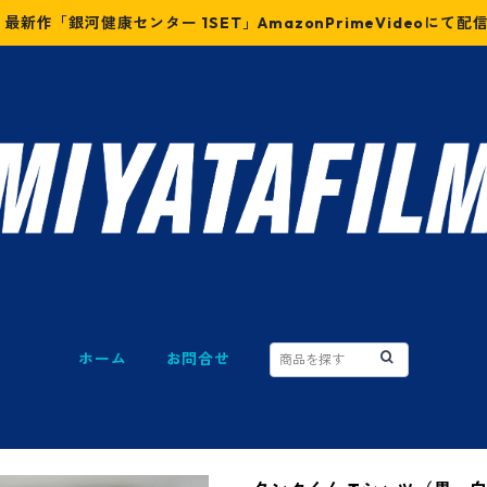
最新作「銀河健康センター 1SET」AmazonPrimeVideoにて配
ホーム
お問合せ