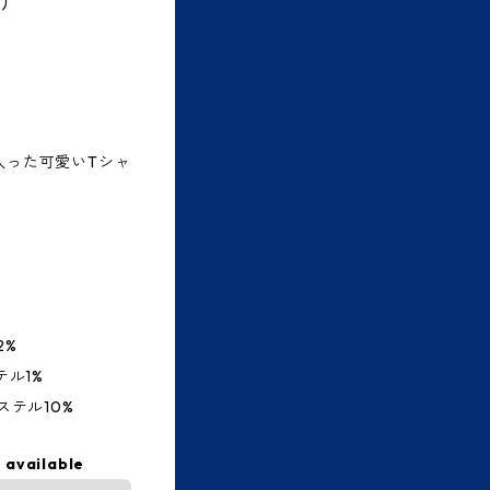
白）
入った可愛いTシャ
2%
テル1%
ステル10%
 available