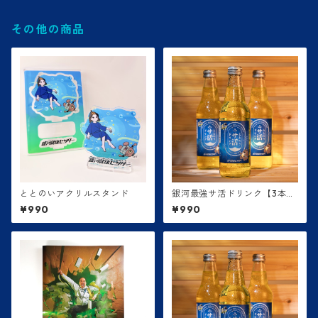
その他の商品
ととのいアクリルスタンド
銀河最強サ活ドリンク【3本セ
ット】
¥990
¥990