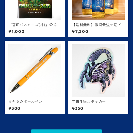
「宮田バスターズ(株)」公式パ
【送料無料】銀河最強サ活ド
ンフレット
リンク【1ケース24本】
¥1,000
¥7,200
ミヤタのボールペン
宇宙生物ステッカー
¥300
¥350