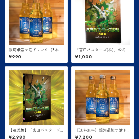
銀河最強サ活ドリンク【3本セ
「宮田バスターズ(株)」公式パ
ット】
ンフレット
¥990
¥1,000
【通常版】『宮田バスターズ
【送料無料】銀河最強サ活ド
(株)-大長編-』DVD
リンク【1ケース24本】
¥2,980
¥7,200