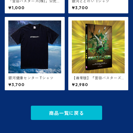
「宮田バスターズ(株)」公式パ
銀河ととのい Tシャツ
ンフレット
¥1,000
¥3,700
銀河健康センター Tシャツ
【通常版】『宮田バスターズ
(株)-大長編-』DVD
¥3,700
¥2,980
商品一覧に戻る