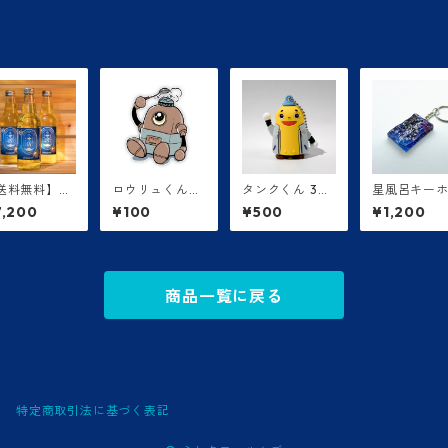
送料無料】銀
ロウリュくんス
タンクくん 3D
星風呂キー
最強サ活ドリ
テッカー
ストラップ
ダー
7,200
¥100
¥500
¥1,200
ク【1ケース2
本】
商品一覧に戻る
特定商取引法に基づく表記