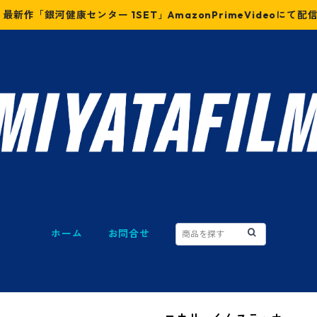
最新作「銀河健康センター 1SET」AmazonPrimeVideoにて配
ホーム
お問合せ