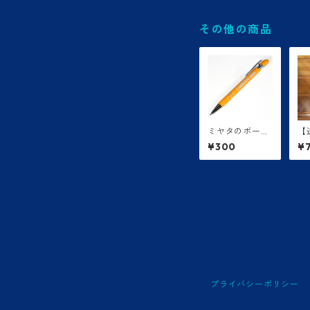
その他の商品
ミヤタのボール
【
ペン
河
¥300
¥
ン
4
プライバシーポリシー