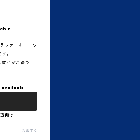
lable
のサウナロボ「ロウ
です。
せ買いがお得で
 available
の方向け
通報する